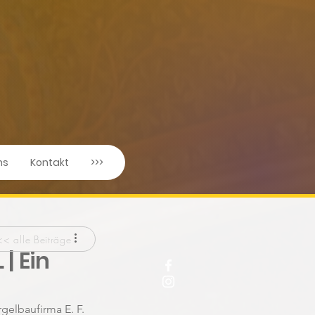
ns
Kontakt
>>>
<< alle Beiträge
| Ein
gelbaufirma E. F. 