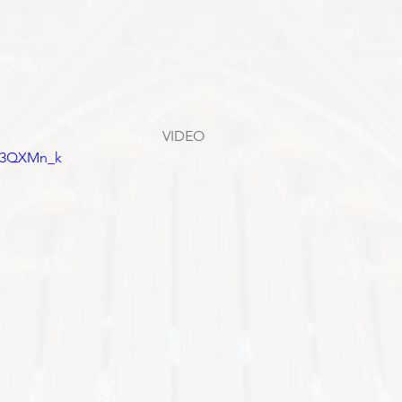
VIDEO
W73QXMn_k