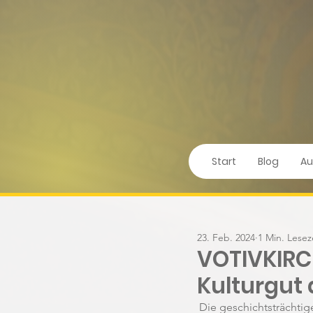
Start
Blog
Au
23. Feb. 2024
1 Min. Lesez
VOTIVKIRCH
Kulturgut 
Die geschichtsträchtig