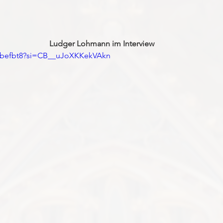
Ludger Lohmann im Interview
0Cbefbt8?si=CB__uJoXKKekVAkn