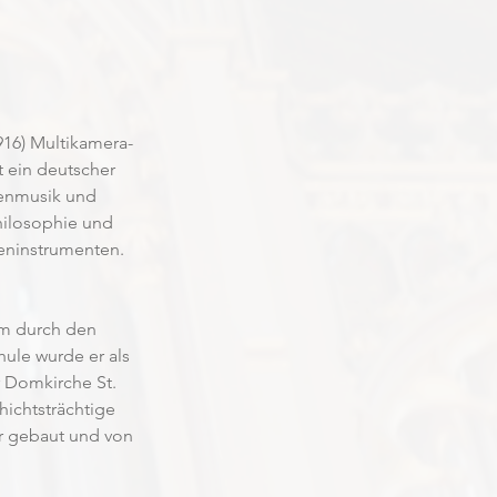
1916) Multikamera-
t ein deutscher 
henmusik und 
hilosophie und 
teninstrumenten. 
em durch den 
ule wurde er als 
r Domkirche St. 
chtsträchtige 
r gebaut und von 