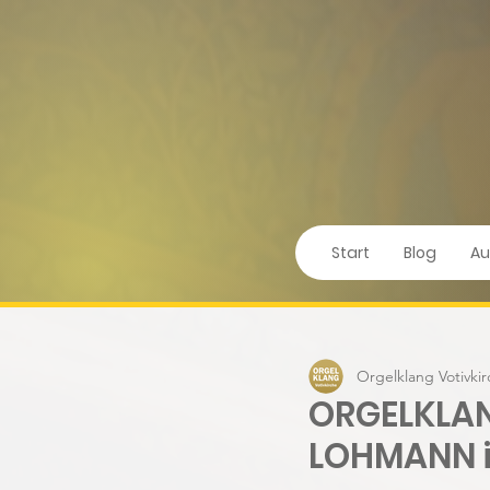
Start
Blog
Au
Orgelklang Votivki
ORGELKLAN
LOHMANN i