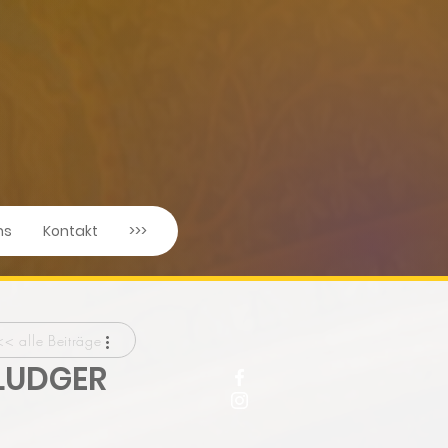
ns
Kontakt
>>>
<< alle Beiträge
 LUDGER