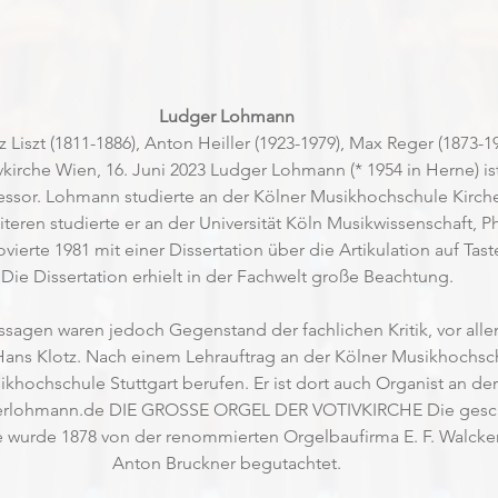
Ludger Lohmann
z Liszt (1811-1886), Anton Heiller (1923-1979), Max Reger (1873-
vkirche Wien, 16. Juni 2023 Ludger Lohmann (* 1954 in Herne) is
essor. Lohmann studierte an der Kölner Musikhochschule Kirc
eren studierte er an der Universität Köln Musikwissenschaft, P
ierte 1981 mit einer Dissertation über die Artikulation auf Tas
Die Dissertation erhielt in der Fachwelt große Beachtung.
ussagen waren jedoch Gegenstand der fachlichen Kritik, vor all
Hans Klotz. Nach einem Lehrauftrag an der Kölner Musikhochsch
ikhochschule Stuttgart berufen. Er ist dort auch Organist an de
erlohmann.de
 DIE GROSSE ORGEL DER VOTIVKIRCHE Die geschi
he wurde 1878 von der renommierten Orgelbaufirma E. F. Walcke
Anton Bruckner begutachtet.