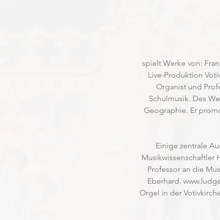
spielt Werke von: Fran
Live-Produktion Voti
Organist und Prof
Schulmusik. Des Weit
Geographie. Er promov
Einige zentrale A
Musikwissenschaftler 
Professor an die Mus
Eberhard. 
www.ludg
Orgel in der Votivkirc