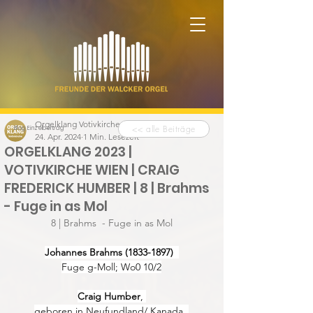
Orgelklang Votivkirche
<< alle Beiträge
Blog Einzelbeitrag
24. Apr. 2024
1 Min. Lesezeit
ORGELKLANG 2023 |
VOTIVKIRCHE WIEN | CRAIG
FREDERICK HUMBER | 8 | Brahms
- Fuge in as Mol
8 | Brahms  - Fuge in as Mol
Johannes Brahms (1833-1897)  
Fuge g-Moll; Wo0 10/2
Craig Humber
, 
geboren in Neufundland/ Kanada, 