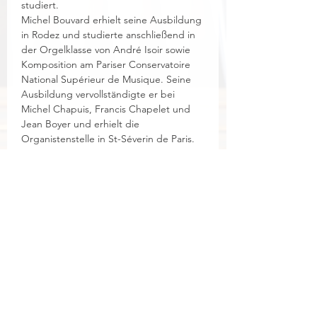
studiert. 
Michel Bouvard erhielt seine Ausbildung 
in Rodez und studierte anschließend in 
der Orgelklasse von André Isoir sowie 
Komposition am Pariser Conservatoire 
National Supérieur de Musique. Seine 
Ausbildung vervollständigte er bei 
Michel Chapuis, Francis Chapelet und 
Jean Boyer und erhielt die 
Organistenstelle in St-Séverin de Paris.
1983 gewann Michel Bouvard den 
internationalen Orgelwettbewerb in 
Toulouse. 1985 übernahm er am 
Conservatoire National de Région in 
Toulouse die Nachfolge Xavier Darasses. 
Gemeinsam mit Jan Willem Jansen ist er 
künstlerischer Leiter des Festivals 
Toulouse les Orgues. 
1995 erhielt Michel Bouvard gemeinsam 
mit Olivier Latry und Loïc Mallié einen 
Ruf auf die Professur für Orgel am 