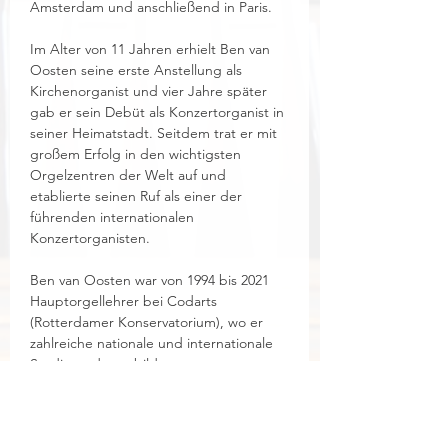
Amsterdam und anschließend in Paris.
Im Alter von 11 Jahren erhielt Ben van 
Oosten seine erste Anstellung als 
Kirchenorganist und vier Jahre später 
gab er sein Debüt als Konzertorganist in 
seiner Heimatstadt. Seitdem trat er mit 
großem Erfolg in den wichtigsten 
Orgelzentren der Welt auf und 
etablierte seinen Ruf als einer der 
führenden internationalen 
Konzertorganisten.
Ben van Oosten war von 1994 bis 2021 
Hauptorgellehrer bei Codarts 
(Rotterdamer Konservatorium), wo er 
zahlreiche nationale und internationale 
Studierende ausbildete.
Er ist ein gefragter Lehrer an 
internationalen Akademien (u. a. der 
Summer Academy in Haarlem, der 